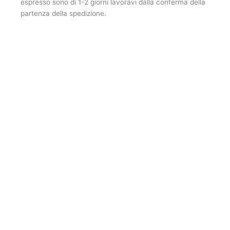
espresso sono di 1-2 giorni lavoravi dalla conferma della
partenza della spedizione.