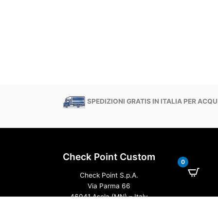
SPEDIZIONI GRATIS IN ITALIA PER ACQUI
Check Point Custom
0
Check Point S.p.A.
Via Parma 66
46041 Asola (MN) – Italy
Tel. +39 3459405106