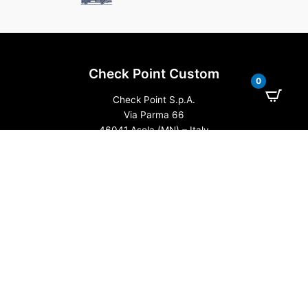
Check Point Custom
0
Check Point S.p.A.
Via Parma 66
46041 Asola (MN) – Italy
Tel. +39 3459405106
P. IVA IT01679340206
S.D.I. J6URRTW
cap. soc. EUR 500.000,00 i.v.
Informazioni
Chi Siamo
Contattaci
Privacy Policy
Cookie Policy